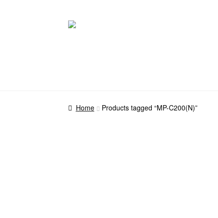
Pular
Pular
para
para
navegação
o
conteúdo
Home
Products tagged “MP-C200(N)”