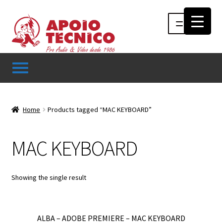
Pular
Pular
Menu
para
para
navegação
o
conteúdo
INÍCIO
ÁUDIO
Home
Products tagged “MAC KEYBOARD”
RF
VÍDEO
RÁDIO WEBTV
MAC KEYBOARD
EVENTOS
PARTES E PEÇAS
CONTATO
Showing the single result
ALBA – ADOBE PREMIERE – MAC KEYBOARD