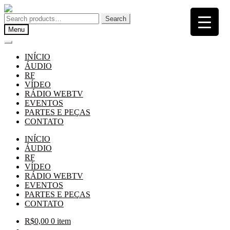
Pular
Pular
para
para
Search
Search
navegação
o
for:
Menu
conteúdo
INÍCIO
ÁUDIO
RF
VÍDEO
RÁDIO WEBTV
EVENTOS
PARTES E PEÇAS
CONTATO
INÍCIO
ÁUDIO
RF
VÍDEO
RÁDIO WEBTV
EVENTOS
PARTES E PEÇAS
CONTATO
R$
0,00
0 item