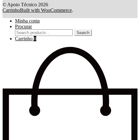
© Apoio Técnico 2026
Carrinho
Built with WooCommerce
.
Minha conta
Procurar
Search
Search
for:
Carrinho
0