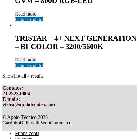
GVM – 800D RGB-LED
Read more
Cotar Produto
TRISTAR – 4+ NEXT GENERATION
– BI-COLOR – 3200/5600K
Read more
Cotar Produto
Showing all 4 results
Contatos
:
21 2523-0004
E-mails:
vieira@apoiotecnico.com
© Apoio Técnico 2026
Carrinho
Built with WooCommerce
.
Minha conta
Procurar