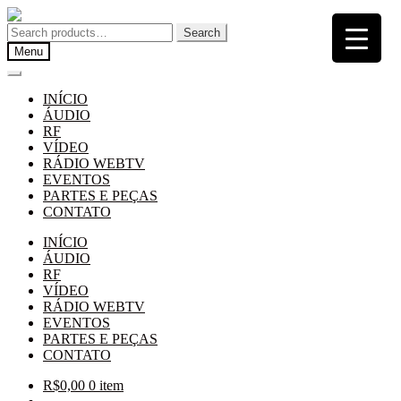
Pular
Pular
para
para
Search
Search
navegação
o
for:
Menu
conteúdo
INÍCIO
ÁUDIO
RF
VÍDEO
RÁDIO WEBTV
EVENTOS
PARTES E PEÇAS
CONTATO
INÍCIO
ÁUDIO
RF
VÍDEO
RÁDIO WEBTV
EVENTOS
PARTES E PEÇAS
CONTATO
R$
0,00
0 item