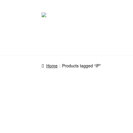
Pular
Pular
para
para
navegação
o
conteúdo
Home
Products tagged “IP”