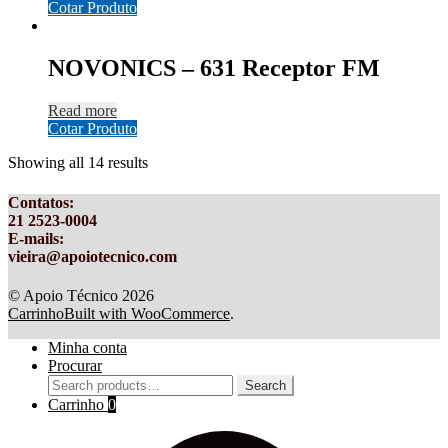
Cotar Produto
NOVONICS – 631 Receptor FM
Read more
Cotar Produto
Showing all 14 results
Contatos
:
21 2523-0004
E-mails:
vieira@apoiotecnico.com
© Apoio Técnico 2026
Carrinho
Built with WooCommerce
.
Minha conta
Procurar
Search
Search
for:
Carrinho
0