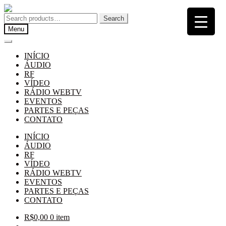
Pular
Pular
para
para
Search
Search
navegação
o
for:
Menu
conteúdo
INÍCIO
ÁUDIO
RF
VÍDEO
RÁDIO WEBTV
EVENTOS
PARTES E PEÇAS
CONTATO
INÍCIO
ÁUDIO
RF
VÍDEO
RÁDIO WEBTV
EVENTOS
PARTES E PEÇAS
CONTATO
R$
0,00
0 item