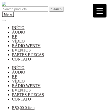
Pular
Pular
para
para
Search
Search
navegação
o
for:
Menu
conteúdo
INÍCIO
ÁUDIO
RF
VÍDEO
RÁDIO WEBTV
EVENTOS
PARTES E PEÇAS
CONTATO
INÍCIO
ÁUDIO
RF
VÍDEO
RÁDIO WEBTV
EVENTOS
PARTES E PEÇAS
CONTATO
R$
0,00
0 item