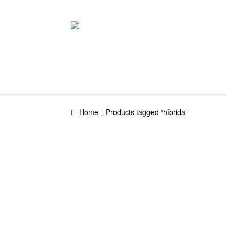
Pular
Pular
para
para
navegação
o
conteúdo
Home
Products tagged “híbrida”