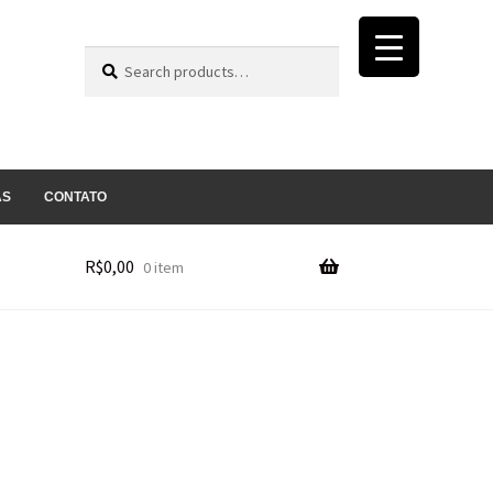
Search
Search
for:
AS
CONTATO
R$
0,00
0 item