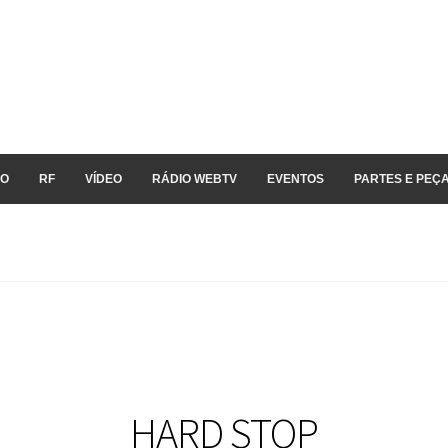
IO
RF
VÍDEO
RÁDIO WEBTV
EVENTOS
PARTES E PEÇ
HARD STOP