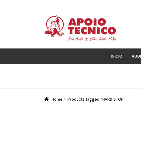
Pular
Pular
para
para
navegação
o
conteúdo
INÍCIO
ÁUD
Home
Products tagged “HARD STOP”