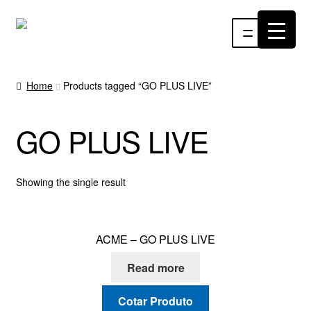
Pular
Pular
Menu
para
para
navegação
o
INÍCIO
conteúdo
Home
Products tagged “GO PLUS LIVE”
ÁUDIO
GO PLUS LIVE
RF
VÍDEO
Showing the single result
RÁDIO WEBTV
ACME – GO PLUS LIVE
EVENTOS
Read more
PARTES E PEÇAS
Cotar Produto