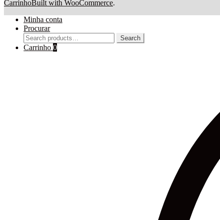
Carrinho
Built with WooCommerce
.
Minha conta
Procurar
Search
Search
for:
Carrinho
0