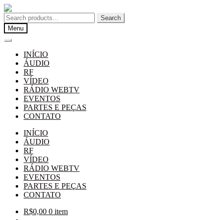
Pular
Pular
para
para
Search
Search
navegação
o
for:
Menu
conteúdo
INÍCIO
ÁUDIO
RF
VÍDEO
RÁDIO WEBTV
EVENTOS
PARTES E PEÇAS
CONTATO
INÍCIO
ÁUDIO
RF
VÍDEO
RÁDIO WEBTV
EVENTOS
PARTES E PEÇAS
CONTATO
R$
0,00
0 item