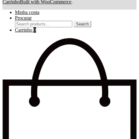
Carrinho
Built with WooCommerce
.
Minha conta
Procurar
Search
Search
for:
Carrinho
0