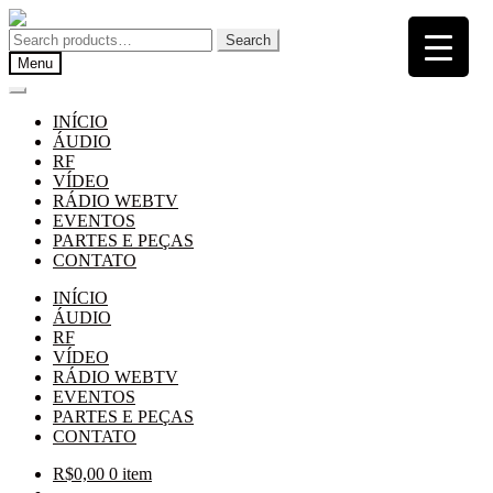
Pular
Pular
para
para
Search
Search
navegação
o
for:
Menu
conteúdo
INÍCIO
ÁUDIO
RF
VÍDEO
RÁDIO WEBTV
EVENTOS
PARTES E PEÇAS
CONTATO
INÍCIO
ÁUDIO
RF
VÍDEO
RÁDIO WEBTV
EVENTOS
PARTES E PEÇAS
CONTATO
R$
0,00
0 item