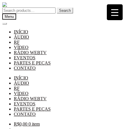
Pular
Pular
para
para
Search
Search
navegação
o
for:
Menu
conteúdo
INÍCIO
ÁUDIO
RF
VÍDEO
RÁDIO WEBTV
EVENTOS
PARTES E PEÇAS
CONTATO
INÍCIO
ÁUDIO
RF
VÍDEO
RÁDIO WEBTV
EVENTOS
PARTES E PEÇAS
CONTATO
R$
0,00
0 item