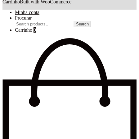
Carrinho
Built with WooCommerce
.
Minha conta
Procurar
Search
Search
for:
Carrinho
0