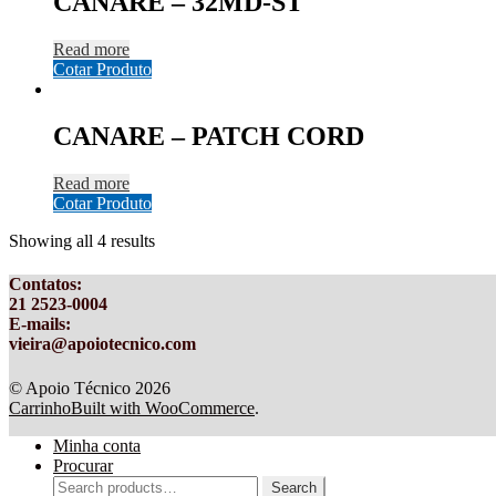
CANARE – 32MD-ST
Read more
Cotar Produto
CANARE – PATCH CORD
Read more
Cotar Produto
Showing all 4 results
Contatos
:
21 2523-0004
E-mails:
vieira@apoiotecnico.com
© Apoio Técnico 2026
Carrinho
Built with WooCommerce
.
Minha conta
Procurar
Search
Search