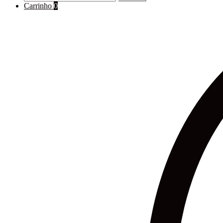
for:
Carrinho
0