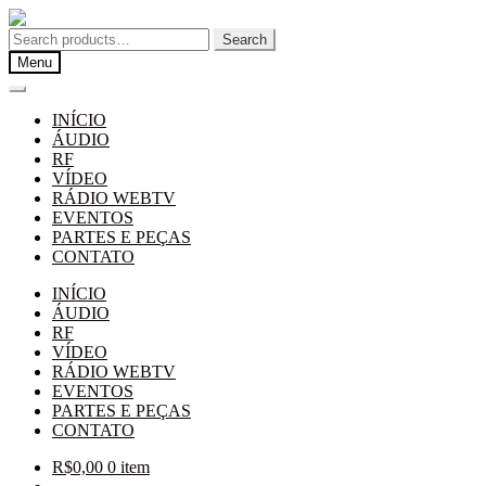
Pular
Pular
para
para
Search
Search
navegação
o
for:
Menu
conteúdo
INÍCIO
ÁUDIO
RF
VÍDEO
RÁDIO WEBTV
EVENTOS
PARTES E PEÇAS
CONTATO
INÍCIO
ÁUDIO
RF
VÍDEO
RÁDIO WEBTV
EVENTOS
PARTES E PEÇAS
CONTATO
R$
0,00
0 item