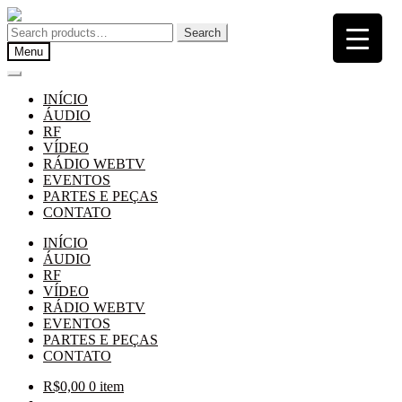
Pular
Pular
para
para
Search
Search
navegação
o
for:
Menu
conteúdo
INÍCIO
ÁUDIO
RF
VÍDEO
RÁDIO WEBTV
EVENTOS
PARTES E PEÇAS
CONTATO
INÍCIO
ÁUDIO
RF
VÍDEO
RÁDIO WEBTV
EVENTOS
PARTES E PEÇAS
CONTATO
R$
0,00
0 item