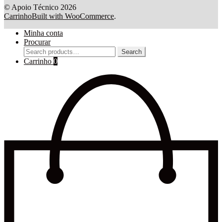
© Apoio Técnico 2026
Carrinho
Built with WooCommerce
.
Minha conta
Procurar
Search
Search
for:
Carrinho
0