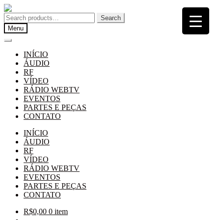
Pular
Pular
para
para
Search
Search
navegação
o
for:
Menu
conteúdo
INÍCIO
ÁUDIO
RF
VÍDEO
RÁDIO WEBTV
EVENTOS
PARTES E PEÇAS
CONTATO
INÍCIO
ÁUDIO
RF
VÍDEO
RÁDIO WEBTV
EVENTOS
PARTES E PEÇAS
CONTATO
R$
0,00
0 item