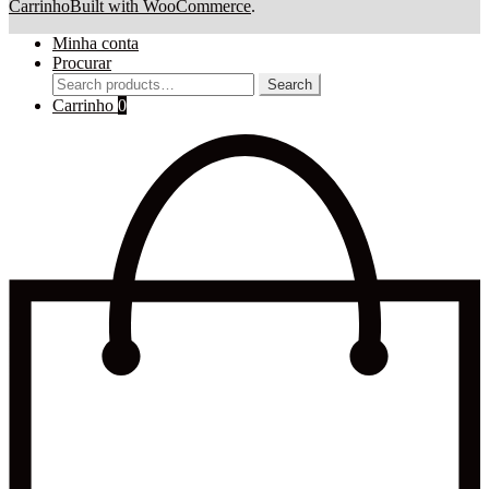
Carrinho
Built with WooCommerce
.
Minha conta
Procurar
Search
Search
for:
Carrinho
0