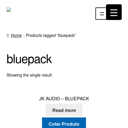
Pular
Pular
Menu
para
para
navegação
o
INÍCIO
conteúdo
Home
Products tagged “bluepack”
ÁUDIO
bluepack
RF
VÍDEO
Showing the single result
RÁDIO WEBTV
JK AUDIO – BLUEPACK
EVENTOS
Read more
PARTES E PEÇAS
Cotar Produto