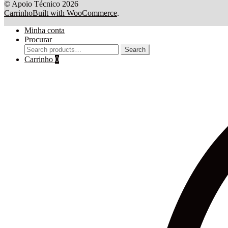
© Apoio Técnico 2026
Carrinho
Built with WooCommerce
.
Minha conta
Procurar
Search
Search
for:
Carrinho
0