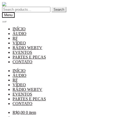
Pular
Pular
para
para
Search
Search
navegação
o
for:
Menu
conteúdo
INÍCIO
ÁUDIO
RF
VÍDEO
RÁDIO WEBTV
EVENTOS
PARTES E PEÇAS
CONTATO
INÍCIO
ÁUDIO
RF
VÍDEO
RÁDIO WEBTV
EVENTOS
PARTES E PEÇAS
CONTATO
R$
0,00
0 item