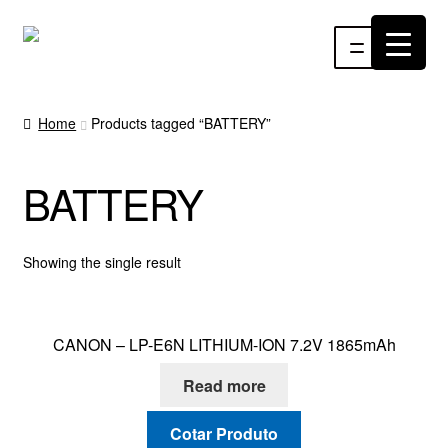
Pular
Pular
Menu
para
para
navegação
o
INÍCIO
conteúdo
Home
Products tagged “BATTERY”
ÁUDIO
BATTERY
RF
VÍDEO
Showing the single result
RÁDIO WEBTV
CANON – LP-E6N LITHIUM-ION 7.2V 1865mAh
EVENTOS
Read more
PARTES E PEÇAS
Cotar Produto