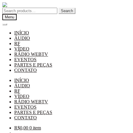
Pular
Pular
para
para
Search
Search
navegação
o
for:
Menu
conteúdo
INÍCIO
ÁUDIO
RF
VÍDEO
RÁDIO WEBTV
EVENTOS
PARTES E PEÇAS
CONTATO
INÍCIO
ÁUDIO
RF
VÍDEO
RÁDIO WEBTV
EVENTOS
PARTES E PEÇAS
CONTATO
R$
0,00
0 item