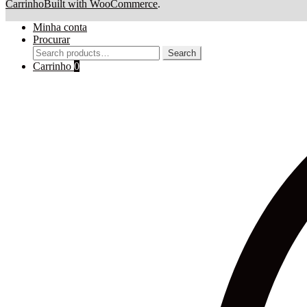
Carrinho
Built with WooCommerce
.
Minha conta
Procurar
Search
Search
for:
Carrinho
0