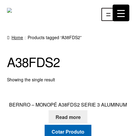
Pular
Pular
Menu
para
para
navegação
o
INÍCIO
conteúdo
Home
Products tagged “A38FDS2”
ÁUDIO
A38FDS2
RF
VÍDEO
Showing the single result
RÁDIO WEBTV
BERNRO – MONOPÉ A38FDS2 SERIE 3 ALUMINUM
EVENTOS
Read more
PARTES E PEÇAS
Cotar Produto