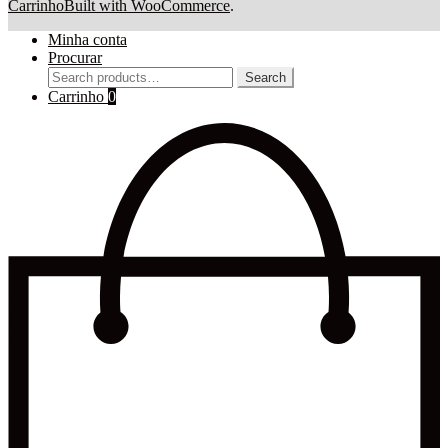
Carrinho
Built with WooCommerce
.
Minha conta
Procurar
Search
Search
for:
Carrinho
0