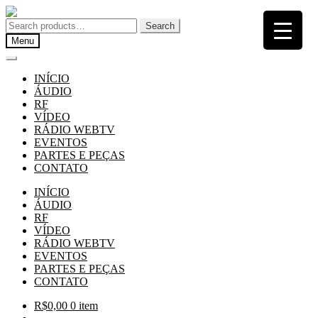
Pular
Pular
para
para
Search
Search
navegação
o
for:
Menu
conteúdo
INÍCIO
ÁUDIO
RF
VÍDEO
RÁDIO WEBTV
EVENTOS
PARTES E PEÇAS
CONTATO
INÍCIO
ÁUDIO
RF
VÍDEO
RÁDIO WEBTV
EVENTOS
PARTES E PEÇAS
CONTATO
R$
0,00
0 item