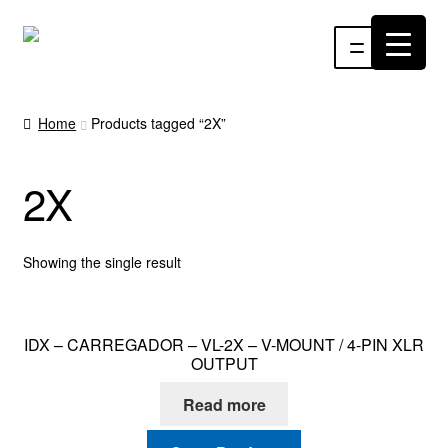
Pular
Pular
Menu
para
para
navegação
o
INÍCIO
conteúdo
Home
Products tagged “2X”
ÁUDIO
2X
RF
VÍDEO
Showing the single result
RÁDIO WEBTV
IDX – CARREGADOR – VL-2X – V-MOUNT / 4-PIN XLR
EVENTOS
OUTPUT
Read more
PARTES E PEÇAS