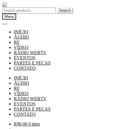
Pular
Pular
para
para
Search
Search
navegação
o
for:
Menu
conteúdo
INÍCIO
ÁUDIO
RF
VÍDEO
RÁDIO WEBTV
EVENTOS
PARTES E PEÇAS
CONTATO
INÍCIO
ÁUDIO
RF
VÍDEO
RÁDIO WEBTV
EVENTOS
PARTES E PEÇAS
CONTATO
R$
0,00
0 item