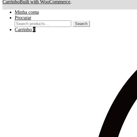
Carrinho
Built with WooCommerce
.
Minha conta
Procurar
Search
Search
for:
Carrinho
0