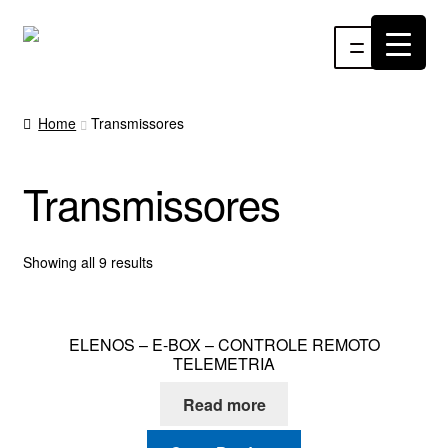
Pular
Pular
Menu
para
para
navegação
o
INÍCIO
conteúdo
Home
Transmissores
ÁUDIO
Transmissores
RF
VÍDEO
Showing all 9 results
RÁDIO WEBTV
ELENOS – E-BOX – CONTROLE REMOTO
EVENTOS
TELEMETRIA
Read more
PARTES E PEÇAS