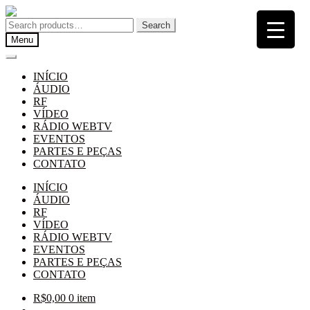
Pular
Pular
para
para
Search
Search
navegação
o
for:
Menu
conteúdo
INÍCIO
ÁUDIO
RF
VÍDEO
RÁDIO WEBTV
EVENTOS
PARTES E PEÇAS
CONTATO
INÍCIO
ÁUDIO
RF
VÍDEO
RÁDIO WEBTV
EVENTOS
PARTES E PEÇAS
CONTATO
R$
0,00
0 item