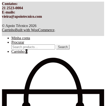
Contatos
:
21 2523-0004
E-mails:
vieira@apoiotecnico.com
© Apoio Técnico 2026
Carrinho
Built with WooCommerce
.
Minha conta
Procurar
Search
Search
for:
Carrinho
0