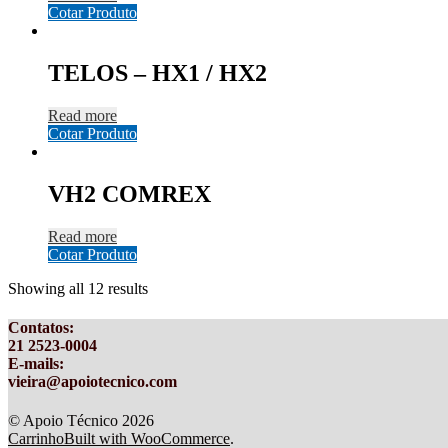
Cotar Produto
TELOS – HX1 / HX2
Read more
Cotar Produto
VH2 COMREX
Read more
Cotar Produto
Showing all 12 results
Contatos
:
21 2523-0004
E-mails:
vieira@apoiotecnico.com
© Apoio Técnico 2026
Carrinho
Built with WooCommerce
.