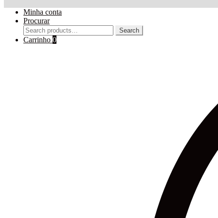
Minha conta
Procurar
Search
Search
for:
Carrinho
0