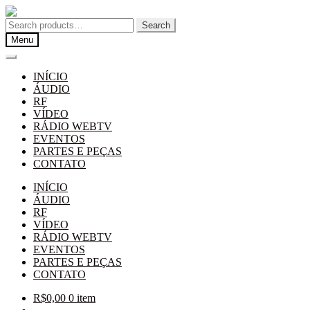
Pular
Pular
para
para
Search
Search
navegação
o
for:
Menu
conteúdo
INÍCIO
ÁUDIO
RF
VÍDEO
RÁDIO WEBTV
EVENTOS
PARTES E PEÇAS
CONTATO
INÍCIO
ÁUDIO
RF
VÍDEO
RÁDIO WEBTV
EVENTOS
PARTES E PEÇAS
CONTATO
R$
0,00
0 item