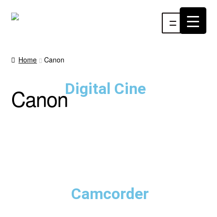
Menu
INÍCIO
Home
Canon
ÁUDIO
Digital Cine
Canon
RF
VÍDEO
RÁDIO WEBTV
EVENTOS
Camcorder
PARTES E PEÇAS